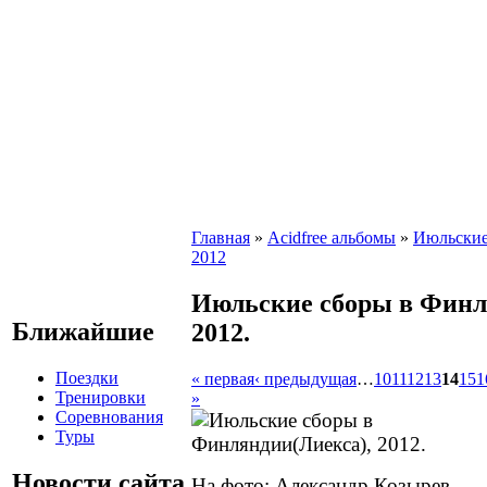
Главная
»
Acidfree альбомы
»
Июльские
2012
Июльские сборы в Финл
Ближайшие
2012.
Поездки
« первая
‹ предыдущая
…
10
11
12
13
14
15
1
Тренировки
»
Соревнования
Туры
Новости сайта
На фото: Александр Козырев