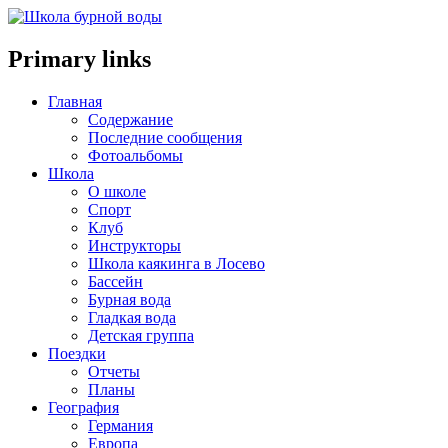
Primary links
Главная
Содержание
Последние сообщения
Фотоальбомы
Школа
О школе
Спорт
Клуб
Инструкторы
Школа каякинга в Лосево
Бассейн
Бурная вода
Гладкая вода
Детская группа
Поездки
Отчеты
Планы
География
Германия
Европа